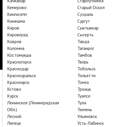
Качканар
Староуткинск
Кемерово
Старый Оскол
TheatreHD
Кингисепп
Суздаль
Кинешма
Сургут
Подписаться на рассылку
Поддержать
Киров
Сыктывкар
Стать волонтёром
Как организовать показ в вашем городе
Кировград
Сысерть
Партнёры
Контакты
Ковров
Тавда
Коломна
Таганрог
© TheatreHD 2026
18+
Костомукша
Тамбов
Красногорск
Тверь
Краснодар
Тобольск
Красноуральск
Тольятти
Красноярск
Томск
Кстово
Троицк
Курск
Туапсе
Ленинское (Ленинградская
Тула
Обл.)
Тюмень
Лесной
Ульяновск
Липецк
Усть-Лабинск