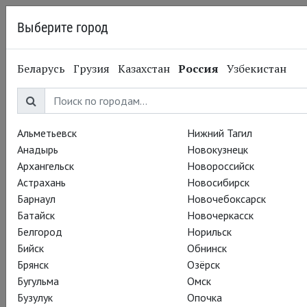
Выберите город
Черноголовка
Беларусь
Грузия
Казахстан
Россия
Узбекистан
15.08.2014
Театр «Метрополитен-опера»
Летний театральный
фестиваль. Ромео и
Альметьевск
Нижний Тагил
Анадырь
Новокузнецк
Джульетта. 15 и 17
Архангельск
Новороссийск
Астрахань
Новосибирск
августа
Барнаул
Новочебоксарск
Батайск
Новочеркасск
Белгород
Норильск
«До чего техника дошла – вашу маму и там, и тут
Бийск
Обнинск
передают!» – говорил почтальон Печкин. Оперный уикэнд
Брянск
Озёрск
дает возможность увидеть и услышать Анну Нетребко не
Бугульма
Омск
только в роли Леоноры в «Трубадуре» на Зальцбургском
Бузулук
Опочка
фестивале, но и в роли Джульетты в так редко