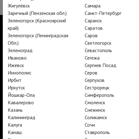
Жигулёвск
Самара
Заречный (Пензенская обл.)
Санкт-Петербург
Зеленогорск (Красноярский
Саранск
край)
Саратов
Зеленогорск (Ленинградская
Саров
Обл.)
Светлогорск
TheatreHD
TheatreHD Опера
Зеленоград
Севастополь
TheatreHD Балет в кино
Иваново
Сегежа
АРТ-ЛЕКТОРИЙ В КИНО
Ижевск
Сергиев Посад
Иннополис
Серов
Ирбит
Серпухов
TheatreHD
Иркутск
Сестрорецк
АРТ-ЛЕКТОРИЙ В КИНО
Йошкар-Ола
Симферополь
Кавалерово
Смоленск
Казань
Снежинск
TheatreHD
Калининград
Соликамск
TheatreHD Опера
TheatreHD Балет в кино
Калуга
Сочи
АРТ-ЛЕКТОРИЙ В КИНО
Канаш
Ставрополь