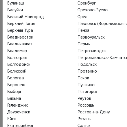
Буланаш
Оренбург
исполняемой опере Гуно «Ромео и Джульетта»! Вечером в
Валуйки
Орехово-Зуево
пятницу – и днем в воскресенье, а куда спешить за
Великий Новгород
Орёл
билетами – смотрите в расписании!
Верхний Тагил
Павловск (Воронежская о
Верхняя Тура
Пенза
Владивосток
Первоуральск
Владикавказ
Пермь
Владимир
Петрозаводск
Волгоград
Петропавловск-Камчатс
Волгодонск
Подольск
Волжский
Протвино
Вологда
Псков
Воронеж
Пушкино
Выборг
Пятигорск
Вязьма
Реутов
Геленджик
Россошь
Двуреченск
Ростов-на-Дону
Ейск
Рязань
Екатеринбург
Сальск